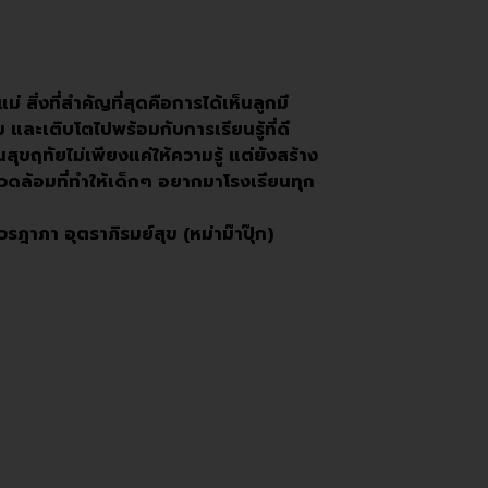
่ สิ่งที่สำคัญที่สุดคือการได้เห็นลูกมี
 และเติบโตไปพร้อมกับการเรียนรู้ที่ดี
นสุขฤทัยไม่เพียงแค่ให้ความรู้ แต่ยังสร้าง
ดล้อมที่ทำให้เด็กๆ อยากมาโรงเรียนทุก
วรฎาภา อุตราภิรมย์สุข (หม่าม๊าปุ๊ก)