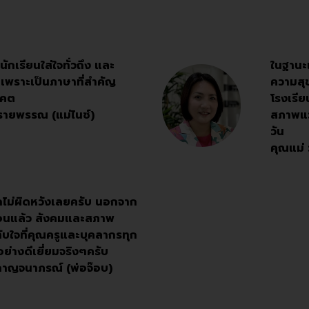
ักเรียนใส่ใจทั่วถึง และ
ในฐานะแม
เพราะเป็นภาษาที่สำคัญ
ความสุข
าคต
โรงเรีย
พรายพรรณ (แม่ไนซ์)
สภาพแว
วัน
คุณแม่ 
ลูกไม่ผิดหวังเลยครับ นอกจาก
สอนแล้ว สังคมและสภาพ
บใจที่คุณครูและบุคลากรทุก
อย่างดีเยี่ยมจริงๆครับ
รกาญจนาภรณ์ (พ่อจ๊อบ)