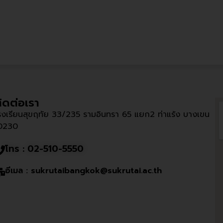
ิดต่อเรา
รงเรียนสุขฤทัย 33/235 รามอินทรา 65 แยก2 ท่าแร้ง บางเขน
0230
โทร : 02-510-5550
อีเมล : sukrutaibangkok@sukrutai.ac.th