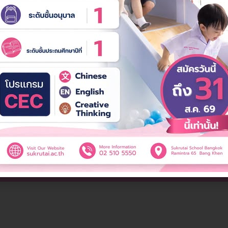
มภาษา" อย่าง
ส่งเสริมความคิดสร้างสรรค
วิเคราะห์
่งความสุข
บูรณาการ "Activity (Soft S
วรรที่ 21 อย่างเป็นระบบ"
ฒนาการ
คุณครูประจำชั้นเป็นครูต่างชา
3
หลักสูตร
500
คน +
สอน
ที่เปิดสอน
ศิษย์เก่าสุขฤทัย