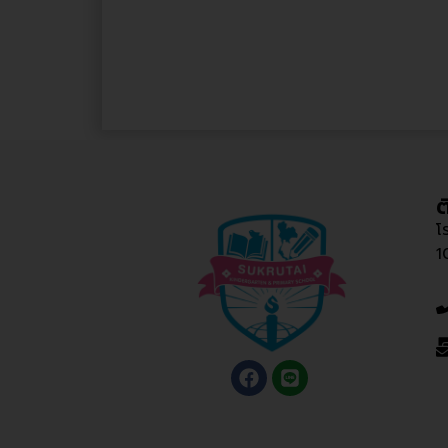
ต
โ
1