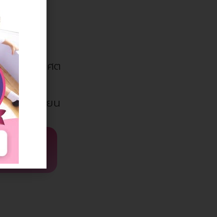
์และการคิด
kills) เพื่อศต
ติทุกชั้นเรียน