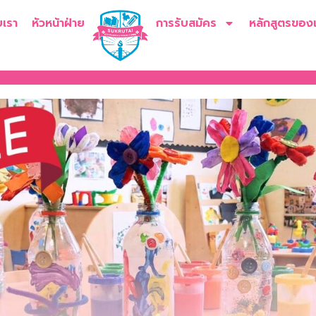
บเรา
หัวหน้าฝ่าย
การรับสมัคร
หลักสูตรของ