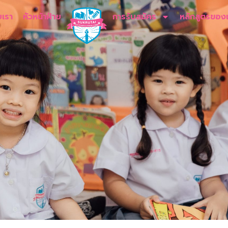
บเรา
หัวหน้าฝ่าย
การรับสมัคร
หลักสูตรของ