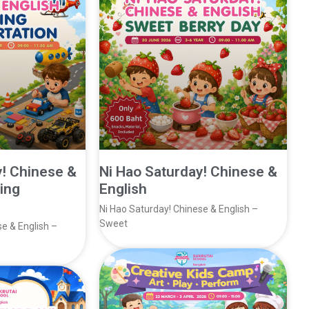
y! Chinese &
Ni Hao Saturday! Chinese &
ing
English
Ni Hao Saturday! Chinese & English –
Sweet
se & English –