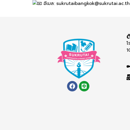
อีเมล: sukrutaibangkok@sukrutai.ac.th
ต
โ
1